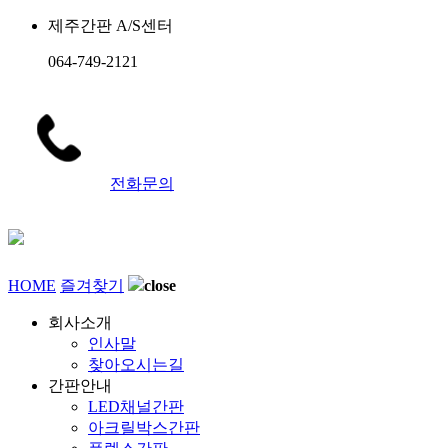
제주간판 A/S센터
064-749-2121
전화문의
HOME
즐겨찾기
close
회사소개
인사말
찾아오시는길
간판안내
LED채널간판
아크릴박스간판