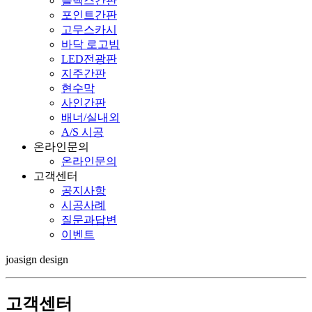
플렉스간판
포인트간판
고무스카시
바닥 로고빔
LED전광판
지주간판
현수막
사인간판
배너/실내외
A/S 시공
온라인문의
온라인문의
고객센터
공지사항
시공사례
질문과답변
이벤트
joasign design
고객센터