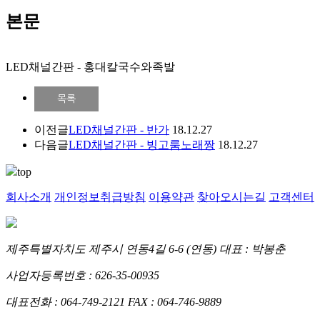
본문
LED채널간판 - 홍대칼국수와족발
목록
이전글
LED채널간판 - 반가
18.12.27
다음글
LED채널간판 - 빙고룸노래짱
18.12.27
top
회사소개
개인정보취급방침
이용약관
찾아오시는길
고객센터
제주특별자치도 제주시 연동4길 6-6 (연동)
대표 : 박봉춘
사업자등록번호 : 626-35-00935
대표전화 : 064-749-2121
FAX : 064-746-9889